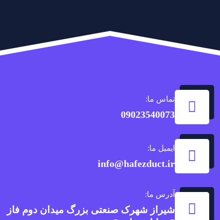
تماس ما:
09023540073
ایمیل ما:
info@hafezduct.ir
آدرس ما:
شیراز شهرک صنعتی بزرگ میدان دوم فاز