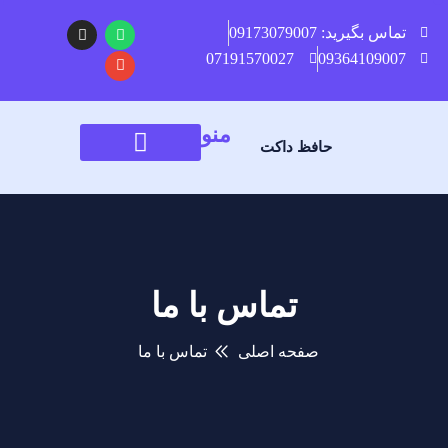
تماس بگیرید: 09173079007
07191570027
09364109007
منو
حافظ داکت
تماس با ما
صفحه اصلی
تماس با ما